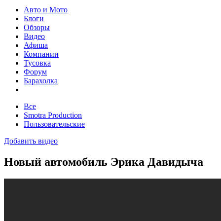
Авто и Мото
Блоги
Обзоры
Видео
Афиша
Компании
Тусовка
Форум
Барахолка
Все
Smotra Production
Пользовательские
Добавить видео
Новый автомобиль Эрика Давидыча