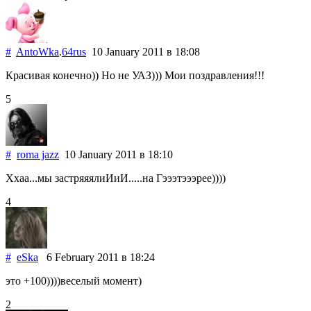
#
AntoWka
.
64rus
10 January 2011
в 18:08
Красивая конечно)) Но не УАЗ))) Мои поздравления!!!
5
#
roma jazz
10 January 2011
в 18:10
Ххаа...мы застряяялиИиИ.....на Гэээтэээрее))))
4
#
eSka
6 February 2011
в 18:24
это +100))))веселый момент)
2