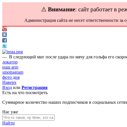
⚠️
Внимание
: сайт работает в р
Администрация сайта не несет ответственности за 
—
В следующий миг после удара по мячу для гольфа его скорос
локатор
наш апп
smotragram
фото дня
Наверх
Вход
или
Регистрация
Есть на что посмотреть
Суммарное количество наших подписчиков в социальных сетя
Нас уже
Найти