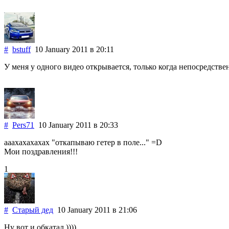
#
bstuff
10 January 2011
в 20:11
У меня у одного видео открывается, только когда непосредств
#
Pers71
10 January 2011
в 20:33
ааахахахахах "откапываю гетер в поле..." =D
Мои поздравления!!!
1
#
Старый дед
10 January 2011
в 21:06
Ну вот и обкатал ))))