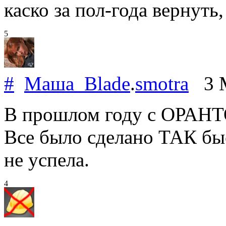
каско за пол-года вернуть
5
#
Маша_Blade
.
smotra
3 M
В прошлом году с ОРАНТ
Все было сделано ТАК быс
не успела.
4