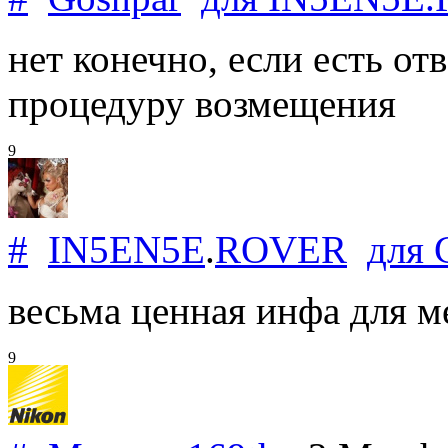
нет конечно, если есть от
процедуру возмещения
9
#
IN5EN5E
.
ROVER
для
весьма ценная инфа для ме
9