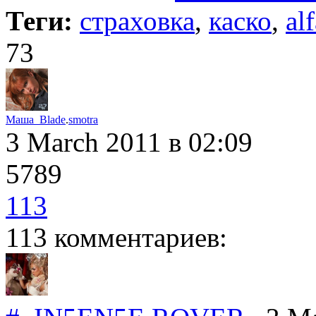
Теги:
страховка
,
каско
,
al
73
Маша_Blade
.
smotra
3 March 2011
в 02:09
5789
113
113 комментариев: