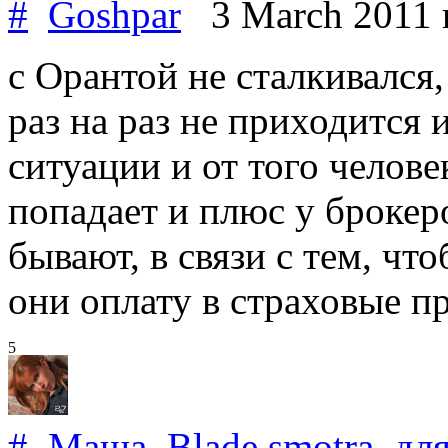
#
Goshpar
3 March 2011
с Орантой не сталкивался,
раз на раз не приходится 
ситуации и от того челове
попадает и плюс у броке
бывают, в связи с тем, чт
они оплату в страховые 
5
#
Маша_Blade
.
smotra
дл