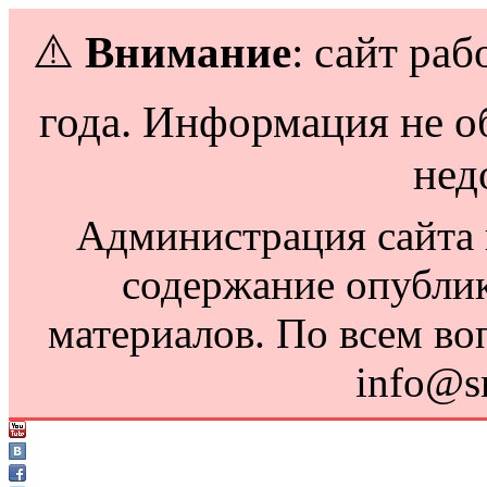
⚠️
Внимание
: сайт раб
года. Информация не о
нед
Администрация сайта н
содержание опубли
материалов. По всем во
info@s