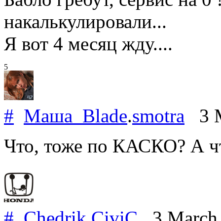
накалькулировали...
Я вот 4 месяц жду....
5
#
Маша_Blade
.
smotra
3 M
Что, тоже по КАСКО? А чт
#
Chedrik
.
CiviC
3 March