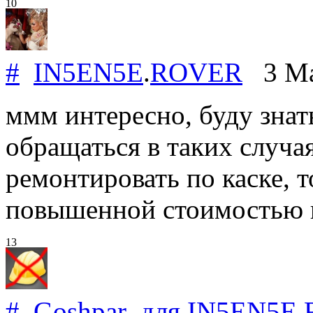
10
#
IN5EN5E
.
ROVER
3 Ma
ммм интересно, буду знать
обращаться в таких случая
ремонтировать по каске, т
повышенной стоимостью по
13
#
Goshpar
для
IN5EN5E
.