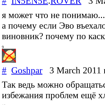
#
IN5EN5E
.
ROVER
3 Ma
я может что не понимаю...
а почему если Эво въехало
виновник? почему по каске
9
#
Goshpar
3 March 2011
Так ведь можно обращатьс
избежания проблем ещё х