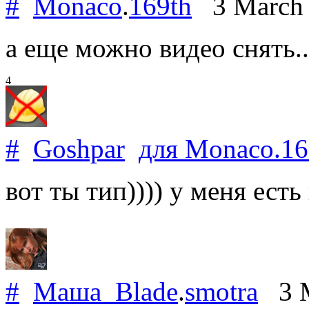
#
Monaco
.
169th
3 March
а еще можно видео снять......
4
#
Goshpar
для
Monaco
.
16
вот ты тип)))) у меня есть
#
Маша_Blade
.
smotra
3 M