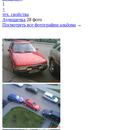
1
+
тех. свойства
Аудюшечка
28 фото
Посмотреть все фотографии альбома
→