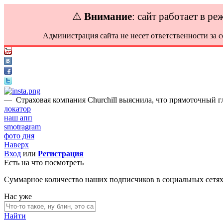
⚠️
Внимание
: сайт работает в р
Администрация сайта не несет ответственности за 
—
Страховая компания Churchill выяснила, что прямоточный г
локатор
наш апп
smotragram
фото дня
Наверх
Вход
или
Регистрация
Есть на что посмотреть
Суммарное количество наших подписчиков в социальных сетя
Нас уже
Найти