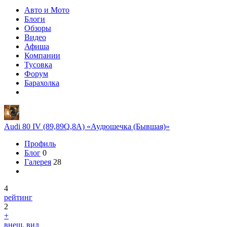
Авто и Мото
Блоги
Обзоры
Видео
Афиша
Компании
Тусовка
Форум
Барахолка
Audi 80 IV (89,89Q,8A) «Аудюшечка (Бывшая)»
Профиль
Блог
0
Галерея
28
4
рейтинг
2
+
внеш. вид