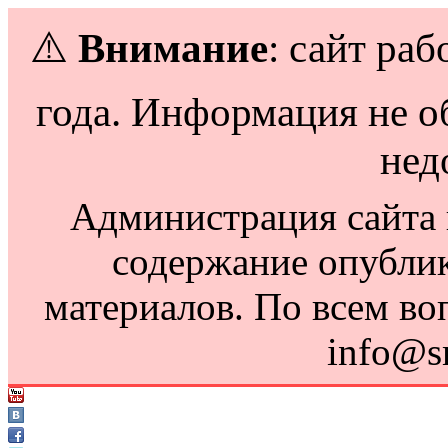
⚠️
Внимание
: сайт раб
года. Информация не о
нед
Администрация сайта н
содержание опубли
материалов. По всем во
info@s