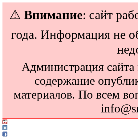
⚠️
Внимание
: сайт раб
года. Информация не о
нед
Администрация сайта н
содержание опубли
материалов. По всем во
info@s