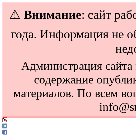
⚠️
Внимание
: сайт раб
года. Информация не о
нед
Администрация сайта н
содержание опубли
материалов. По всем во
info@s