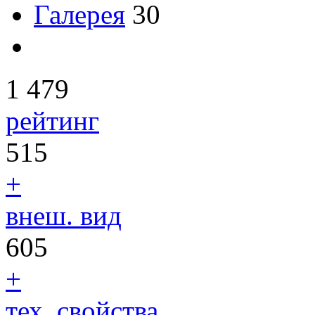
Галерея
30
1 479
рейтинг
515
+
внеш. вид
605
+
тех. свойства