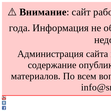
⚠️
Внимание
: сайт раб
года. Информация не о
нед
Администрация сайта н
содержание опубли
материалов. По всем во
info@s