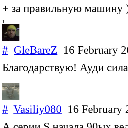
+ за правильную машину ) 
1
#
GleBareZ
16 February 
Благодарствую! Ауди сила
#
Vasiliy080
16 February
А серии S начала 90ых ве