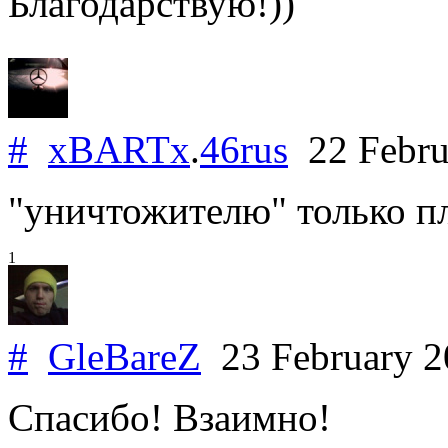
Благодарствую!))
#
xBARTx
.
46rus
22 Febru
"уничтожителю" только 
1
#
GleBareZ
23 February 
Спасибо! Взаимно!