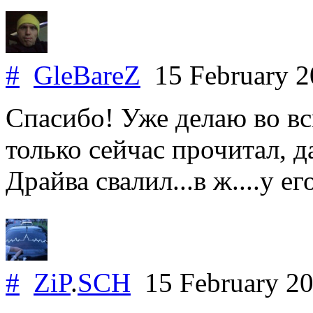
#
GleBareZ
15 February 
Спасибо! Уже делаю во вс
только сейчас прочитал, д
Драйва свалил...в ж....у ег
#
ZiP
.
SCH
15 February 2