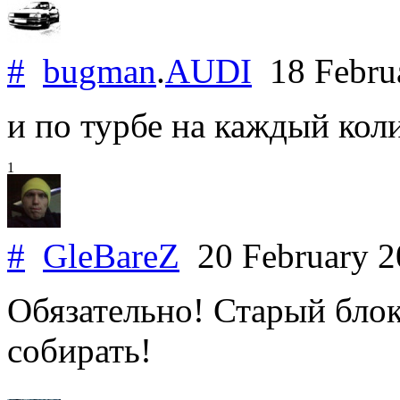
#
bugman
.
AUDI
18 Febru
и по турбе на каждый коли
1
#
GleBareZ
20 February 
Обязательно! Старый блок
собирать!