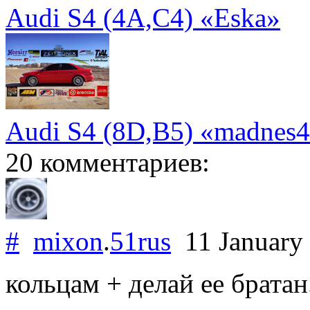
Audi S4 (4A,C4) «Eska»
Audi S4 (8D,B5) «madnes
20 комментариев:
#
mixon
.
51rus
11 January
кольцам + делай ее братан.