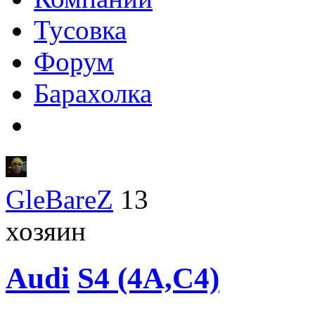
Тусовка
Форум
Барахолка
GleBareZ
13
хозяин
Audi
S4 (4A,C4)