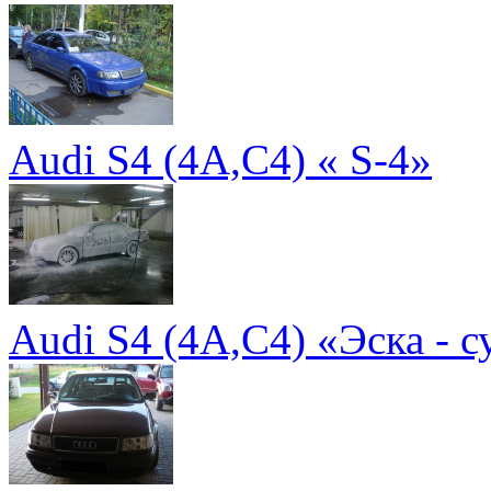
Audi S4 (4A,C4) « S-4»
Audi S4 (4A,C4) «Эска - су