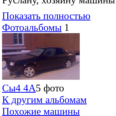
Показать полностью
Фотоальбомы
1
Сы4 4А
5 фото
К другим альбомам
Похожие машины