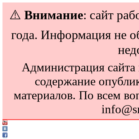
⚠️
Внимание
: сайт раб
года. Информация не о
нед
Администрация сайта н
содержание опубли
материалов. По всем во
info@s