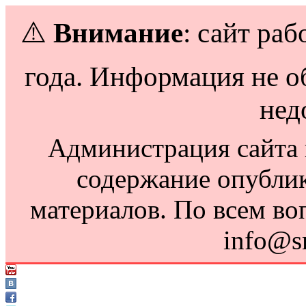
⚠️
Внимание
: сайт раб
года. Информация не о
нед
Администрация сайта н
содержание опубли
материалов. По всем во
info@s