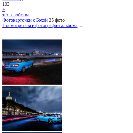
103
+
тех. свойства
Фотокарточки с Бэхой
35 фото
Посмотреть все фотографии альбома
→