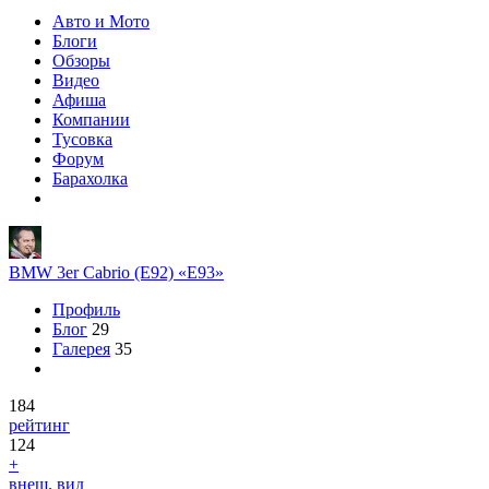
Авто и Мото
Блоги
Обзоры
Видео
Афиша
Компании
Тусовка
Форум
Барахолка
BMW 3er Cabrio (E92) «Е93»
Профиль
Блог
29
Галерея
35
184
рейтинг
124
+
внеш. вид