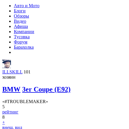
Авто и Мото
Блоги
Обзоры
Видео
Афиша
Компании
Тусовка
Форум
Барахолка
ILLSKILL
101
хозяин
BMW
3er Coupe (E92)
«#TROUBLEMAKER»
5
рейтинг
8
+
внеш. вид