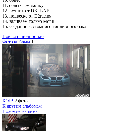
10. обвес
11. облегчаем жопку
12. ручник от DK_LAB
13. подвеска от D2racing
14. заливаем только Motul
15. создание кастомного топливного бака
Показать полностью
Фотоальбомы
1
КОРЧ
2 фото
К другим альбомам
Похожие машины