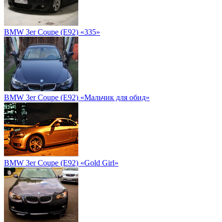
BMW 3er Coupe (E92) «335»
BMW 3er Coupe (E92) «Мальчик для обид»
BMW 3er Coupe (E92) «Gold Girl»