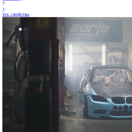
7
+
тех. свойства