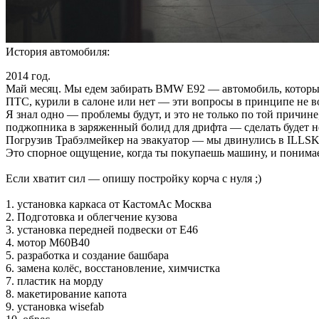
История автомобиля:
2014 год.
Май месяц. Мы едем забирать BMW E92 — автомобиль, который 
ПТС, курили в салоне или нет — эти вопросы в принципе не в
Я знал одно — проблемы будут, и это не только по той причине
поджопника в заряженный болид для дрифта — сделать будет н
Погрузив Трабэлмейкер на эвакуатор — мы двинулись в ILLSKI
Это спорное ощущение, когда ты покупаешь машину, и понимаеш
Если хватит сил — опишу постройку корча с нуля ;)
1. установка каркаса от КастомАс Москва
2. Подготовка и облегчение кузова
3. установка передней подвески от Е46
4. мотор M60B40
5. разработка и создание башбара
6. замена колёс, восстановление, химчистка
7. пластик на морду
8. макетирование капота
9. установка wisefab