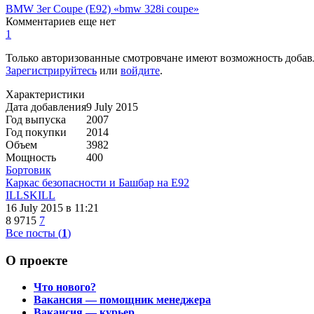
BMW 3er Coupe (E92) «bmw 328i coupe»
Комментариев еще нет
1
Только авторизованные смотровчане имеют возможность добав
Зарегистрируйтесь
или
войдите
.
Характеристики
Дата добавления
9 July 2015
Год выпуска
2007
Год покупки
2014
Объем
3982
Мощность
400
Бортовик
Каркас безопасности и Башбар на Е92
ILLSKILL
16 July 2015
в 11:21
8
9715
7
Все посты (
1
)
О проекте
Что нового?
Вакансия — помощник менеджера
Вакансия — курьер