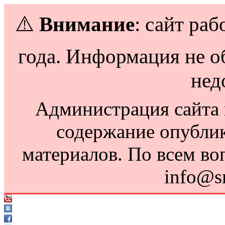
⚠️
Внимание
: сайт раб
года. Информация не о
нед
Администрация сайта н
содержание опубли
материалов. По всем во
info@s