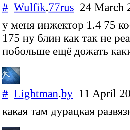
#
Wulfik
.
77rus
24 March 
у меня инжектор 1.4 75 к
175 ну блин как так не ре
побольше ещё дожать какие
#
Lightman
.
by
11 April 2
какая там дурацкая развяз