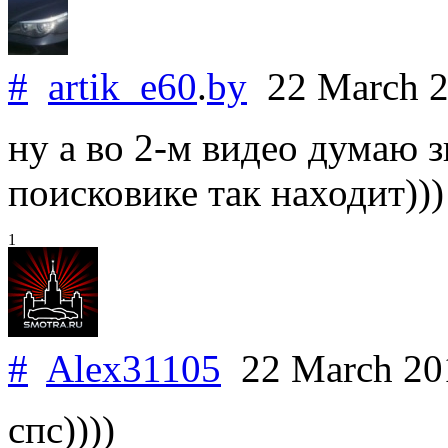
#
artik_e60
.
by
22 March 
ну а во 2-м видео думаю 
поисковике так находит)))
1
#
Alex31105
22 March 2
спс))))