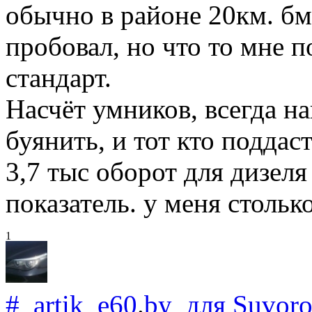
обычно в районе 20км. бм
пробовал, но что то мне п
стандарт.
Насчёт умников, всегда н
буянить, и тот кто поддас
3,7 тыс оборот для дизел
показатель. у меня стольк
1
#
artik_e60
.
by
для
Suvoro