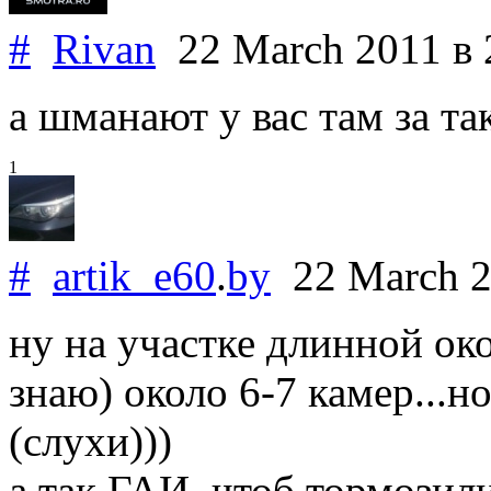
#
Rivan
22 March 2011
в 
а шманают у вас там за та
1
#
artik_e60
.
by
22 March 
ну на участке длинной око
знаю) около 6-7 камер...н
(слухи)))
а так ГАИ, чтоб тормозили