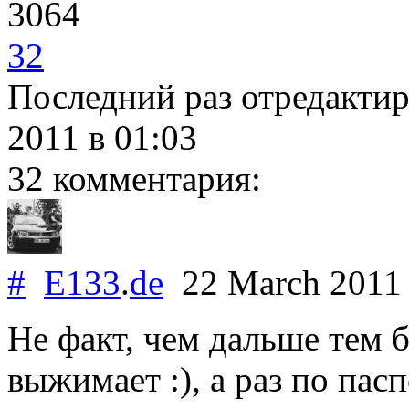
3064
32
Последний раз отредакти
2011
в 01:03
32 комментария:
#
E133
.
de
22 March 201
Не факт, чем дальше тем б
выжимает :), а раз по пасп