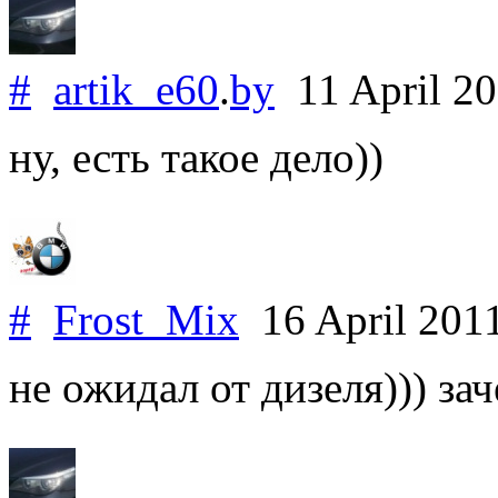
#
artik_e60
.
by
11 April 2
ну, есть такое дело))
#
Frost_Mix
16 April 201
не ожидал от дизеля))) зач