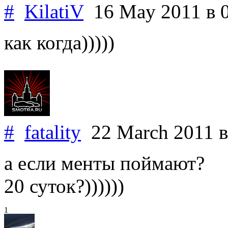
#
KilatiV
16 May 2011
в 
как когда)))))
#
fatality
22 March 2011
в
а если менты поймают?
20 суток?))))))
1