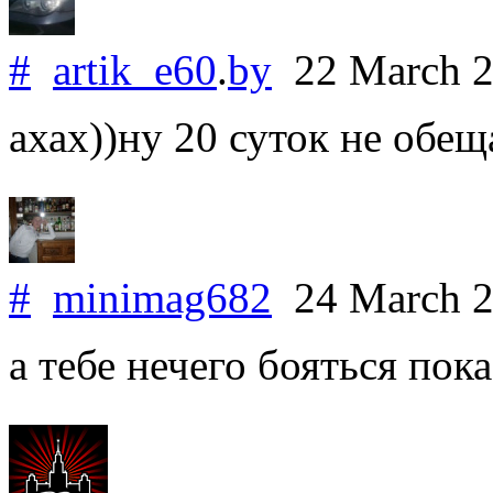
#
artik_e60
.
by
22 March 
ахах))ну 20 суток не обещ
#
minimag682
24 March 
а тебе нечего бояться пока