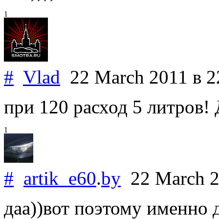
1
#
Vlad
22 March 2011
в 2
при 120 расход 5 литров! 
1
#
artik_e60
.
by
22 March 
даа))вот поэтому именно 