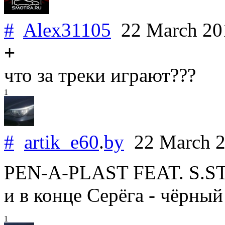
#
Alex31105
22 March 2
+
что за треки играют???
1
#
artik_e60
.
by
22 March 
PEN-A-PLAST FEAT. S.ST 
и в конце Серёга - чёрный 
1