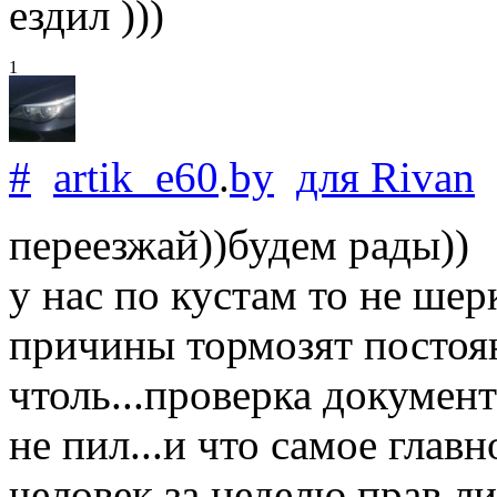
ездил )))
1
#
artik_e60
.
by
для
Rivan
переезжай))будем рады))
у нас по кустам то не шерк
причины тормозят постоян
чтоль...проверка докумен
не пил...и что самое глав
человек за неделю прав ли