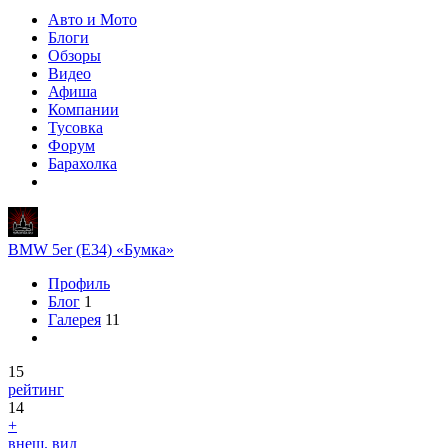
Авто и Мото
Блоги
Обзоры
Видео
Афиша
Компании
Тусовка
Форум
Барахолка
BMW 5er (E34) «Бумка»
Профиль
Блог
1
Галерея
11
15
рейтинг
14
+
внеш. вид