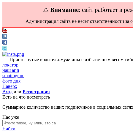
⚠️
Внимание
: сайт работает в р
Администрация сайта не несет ответственности за 
—
Пристегнутые водители-мужчины с избыточным весом гибн
локатор
наш апп
smotragram
фото дня
Наверх
Вход
или
Регистрация
Есть на что посмотреть
Суммарное количество наших подписчиков в социальных сетя
Нас уже
Найти