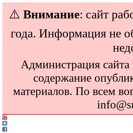
⚠️
Внимание
: сайт раб
года. Информация не о
нед
Администрация сайта н
содержание опубли
материалов. По всем во
info@s