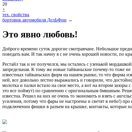
20
+
тех. свойства
бортовик автомобиля ДелЬФин
→
Это явно любовь!
Доброго времени суток дорогие смотравчане. Небольшое преди
поведать вам. И так начну я с не очень хорошей новости, по кр
Рестайл так и не получился, мы остались с узенькой мордашкой
запредельная. К тому же новые тайваньские почему-то тоже не 
известных тайваньских фирм на нашем рынке, то что фирма изв
ней, все довольно лестно выражались и говорили, что достойн
молотка и палки встало на свое место, а вот на втором зазоры 
это все поймут) по сравнению с оригинальным бмвшным. Решет
известна. Решил на них не очень то экономить и взять с ангел
усиления, потому что фары не настроены и светят в небо!) про 
подключении фишки в разъем на крышке, контакты, которые нах