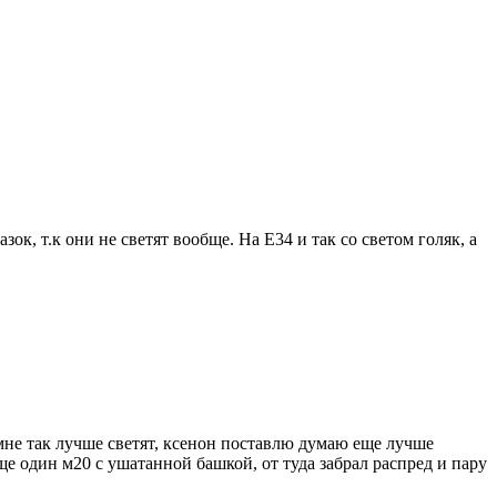
к, т.к они не светят вообще. На Е34 и так со светом голяк, а
о мне так лучше светят, ксенон поставлю думаю еще лучше
еще один м20 с ушатанной башкой, от туда забрал распред и пару