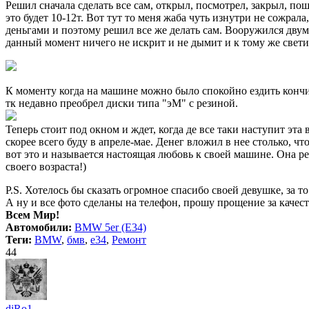
Решил сначала сделать все сам, открыл, посмотрел, закрыл, пош
это будет 10-12т. Вот тут то меня жаба чуть изнутри не сожрал
деньгами и поэтому решил все же делать сам. Вооружился двумя
данный момент ничего не искрит и не дымит и к тому же светит
К моменту когда на машине можно было спокойно ездить кончила
тк недавно преобрел диски типа "эМ" с резиной.
Теперь стоит под окном и ждет, когда де все таки наступит эта
скорее всего буду в апреле-мае. Денег вложил в нее столько, ч
вот это и называется настоящая любовь к своей машине. Она ре
своего возраста!)
P.S. Хотелось бы сказать огромное спасибо своей девушке, за т
А ну и все фото сделаны на телефон, прошу прощение за качес
Всем Мир!
Автомобили:
BMW 5er (E34)
Теги:
BMW
,
бмв
,
е34
,
Ремонт
44
diRo1