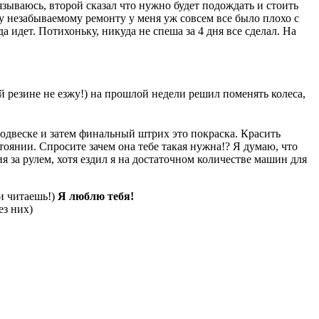
вязываюсь, второй сказал что нужно будет подождать и стоить
ему незабываемому ремонту у меня уж совсем все было плохо с
 идет. Потихоньку, никуда не спеша за 4 дня все сделал. На
й резине не езжу!) на прошлой недели решил поменять колеса,
 подвеске и затем финальный штрих это покраска. Красить
стоянии. Спросите зачем она тебе такая нужна!? Я думаю, что
я за рулем, хотя ездил я на достаточном количестве машин для
 и читаешь!)
Я люблю тебя!
ез них)