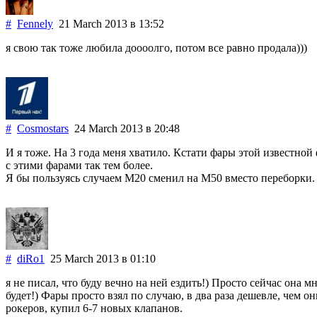
#
Fennely
21 March 2013
в 13:52
я свою так тоже любила доооолго, потом все равно продала)))
#
Cosmostars
24 March 2013
в 20:48
И я тоже. На 3 года меня хватило. Кстати фары этой известной 
с этими фарами так тем более.
Я бы пользуясь случаем М20 сменил на М50 вместо переборки.
#
diRo1
25 March 2013
в 01:10
я не писал, что буду вечно на ней ездить!) Просто сейчас она 
будет!) Фары просто взял по случаю, в два раза дешевле, чем о
рокеров, купил 6-7 новых клапанов.