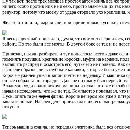
Ну так вот, после трех месяцев простоя автомобиль все же трон
ничего особо против них не имею, просто знакомый их так назы
редуктор, потому что моему от удара оторвало ухо крепления, 
Железо отпилили, выровняли, приварили новые кусочки, затем 
Я весь радостный приезжаю, думая, что вот оно свершилось, се
району. Но это были все мечты. В другой бокс ее так и не пе
Привезли, начали разбирать и тут понеслось: всего я даже если
поменять подушки, крепление коробки, муфта на кардане, подв
вытащить распред и осмотреть его, чутье его не подвело. Как о
распреде образовались глубокие канавки, которые было уже ник
Короче мужичек ушел в запой почти на недельку. И машинка од
он все собрал за полтора дня. Дальше по плану был первый пус
Владимир ходил один вокруг машины и искал, что же он забыл
начали исследовать, что же не так. Компьютер показывал, что н
Пуск; опять та же
херня
фигня. Короче вечером мы уже в пятеро
заказать новый. На след день приехал датчик, его быстренько у
покупал.
Теперь машина ездила, но передняя электрика была вся отключе