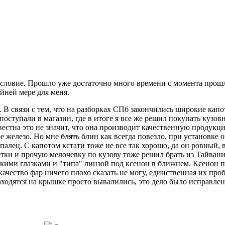
словие. Прошло уже достаточно много времени с момента прошло
айней мере для меня.
. В связи с тем, что на разборках СПб закончились широкие кап
поступали в магазин, где в итоге я все же решил покупать кузо
естна это не значит, что она производит качественную продукци
ое железо. Но мне
блять
блин как всегда повезло, при установке 
с палец. С капотом кстати тоже не все так хорошо, да он ровный
ки и прочую мелочевку по кузову тоже решил брать из Тайвани)
ьскими глазками и "типа" линзой под ксенон в ближнем. Ксенон п
качество фар ничего плохо сказать не могу, единственная их проб
одятся на крышке просто вывалились, это дело было исправлено 