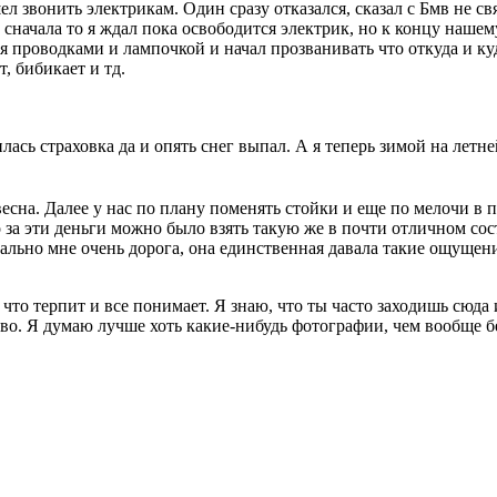
ел звонить электрикам. Один сразу отказался, сказал с Бмв не с
а, сначала то я ждал пока освободится электрик, но к концу наш
 проводками и лампочкой и начал прозванивать что откуда и куда
, бибикает и тд.
сь страховка да и опять снег выпал. А я теперь зимой на летне
 весна. Далее у нас по плану поменять стойки и еще по мелочи в
то за эти деньги можно было взять такую же в почти отличном со
ально мне очень дорога, она единственная давала такие ощущени
о что терпит и все понимает. Я знаю, что ты часто заходишь сюда
тво. Я думаю лучше хоть какие-нибудь фотографии, чем вообще б