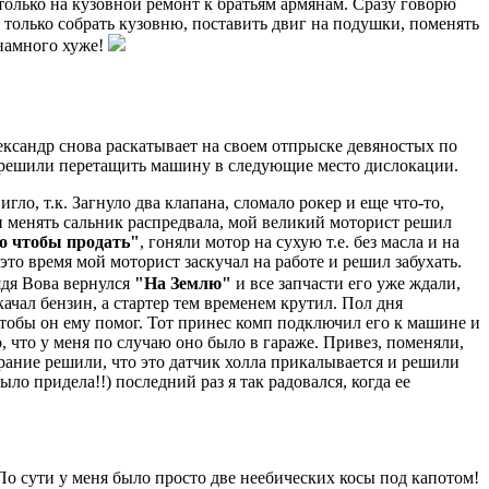
 только на кузовной ремонт к братьям армянам. Сразу говорю
 только собрать кузовню, поставить двиг на подушки, поменять
 намного хуже!
лександр снова раскатывает на своем отпрыске девяностых по
ому решили перетащить машину в следующие место дислокации.
ло, т.к. Загнуло два клапана, сломало рокер и еще что-то,
и менять сальник распредвала, мой великий моторист решил
то чтобы продать"
, гоняли мотор на сухую т.е. без масла и на
это время мой моторист заскучал на работе и решил забухать.
ядя Вова вернулся
"На Землю"
и все запчасти его уже ждали,
ачал бензин, а стартер тем временем крутил. Пол дня
тобы он ему помог. Тот принес комп подключил его к машине и
о, что у меня по случаю оно было в гараже. Привез, поменяли,
рание решили, что это датчик холла прикалывается и решили
ло придела!!) последний раз я так радовался, когда ее
 По сути у меня было просто две неебических косы под капотом!