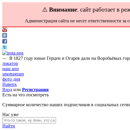
⚠️
Внимание
: сайт работает в р
Администрация сайта не несет ответственности за 
—
В 1827 году юные Герцен и Огарев дали на Воробьёвых гора
локатор
наш апп
smotragram
фото дня
Наверх
Вход
или
Регистрация
Есть на что посмотреть
Суммарное количество наших подписчиков в социальных сетя
Нас уже
Найти