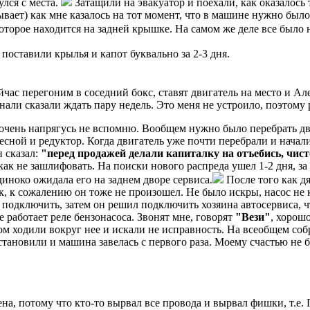
улся с места.
Затащили на эвакуатор и поехали, как оказалось
вает) как мне казалось на тот момент, что в машине нужно было
которое находится на задней крышке. На самом же деле все было
поставили крылья и капот буквально за 2-3 дня.
йчас перегоним в соседний бокс, ставят двигатель на место и А
регнали сказали ждать пару недель. Это меня не устроило, поэт
 очень напрягусь не вспомню. Вообщем нужно было перебрать двиг
есной и редуктор. Когда двигатель уже почти перебрали и начал
н сказал:
"перед продажей делали капиталку на отъебись, чис
ак не зашлифовать. На поиски нового распреда ушел 1-2 дня, за 
иноко ожидала его на заднем дворе сервиса.
После того как д
к, к сожалению он тоже не произошел. Не было искры, насос не к
 подключить, затем он решил подключить хозяина автосервиса, ч
е работает реле бензонасоса. Звонят мне, говорят
"Вези"
, хорош
м ходили вокруг нее и искали не исправность. На всеобщем соб
становили и машина завелась с первого раза. Моему счастью не бы
на, потому что кто-то вырвал все провода и вырвал фишки, т.е.