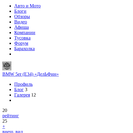
Авто и Мото
Блоги
Обзоры
Видео
Афиша
Компании
Тусовка
Форум
Барахолка
BMW 5er (E34) «ДелЬФин»
Профиль
Блог
3
Галерея
12
20
рейтинг
25
+
внеш. вид