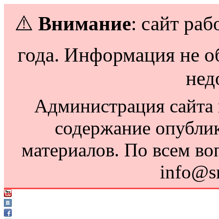
⚠️
Внимание
: сайт раб
года. Информация не о
нед
Администрация сайта н
содержание опубли
материалов. По всем во
info@s