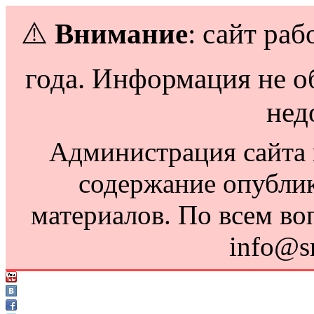
⚠️
Внимание
: сайт раб
года. Информация не о
нед
Администрация сайта н
содержание опубли
материалов. По всем во
info@s