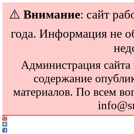
⚠️
Внимание
: сайт раб
года. Информация не о
нед
Администрация сайта н
содержание опубли
материалов. По всем во
info@s