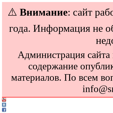
⚠️
Внимание
: сайт раб
года. Информация не о
нед
Администрация сайта н
содержание опубли
материалов. По всем во
info@s