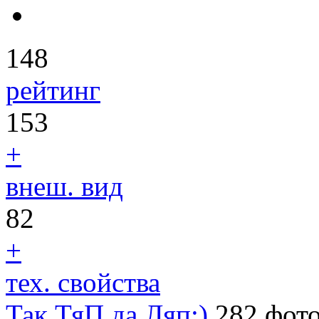
148
рейтинг
153
+
внеш. вид
82
+
тех. свойства
Так ТяП да Ляп:)
282 фот