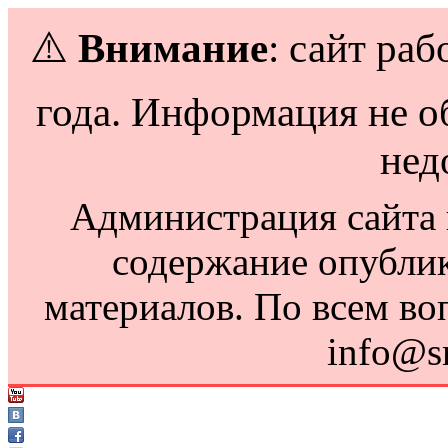
⚠️
Внимание
: сайт раб
года. Информация не о
нед
Администрация сайта н
содержание опубли
материалов. По всем во
info@s