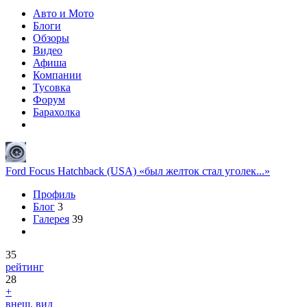
Авто и Мото
Блоги
Обзоры
Видео
Афиша
Компании
Тусовка
Форум
Барахолка
Ford Focus Hatchback (USA) «был желток стал уголек...»
Профиль
Блог
3
Галерея
39
35
рейтинг
28
+
внеш. вид