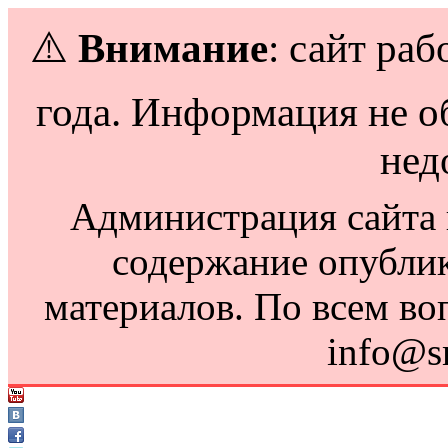
⚠️
Внимание
: сайт раб
года. Информация не о
нед
Администрация сайта н
содержание опубли
материалов. По всем во
info@s