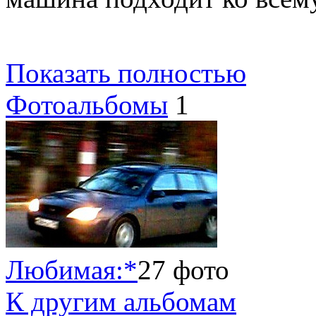
Показать полностью
Фотоальбомы
1
Любимая:*
27 фото
К другим альбомам