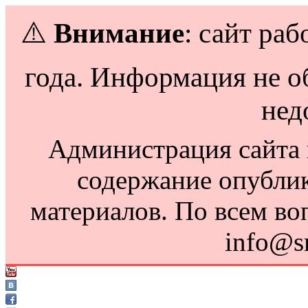
⚠️
Внимание
: сайт раб
года. Информация не о
нед
Администрация сайта н
содержание опубли
материалов. По всем во
info@s