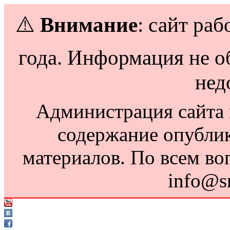
⚠️
Внимание
: сайт раб
года. Информация не о
нед
Администрация сайта н
содержание опубли
материалов. По всем во
info@s