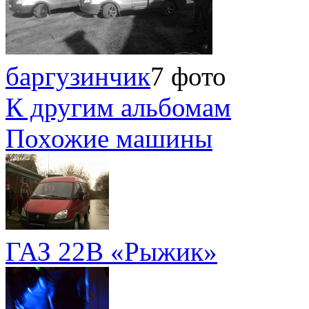
баргузинчик
7 фото
К другим альбомам
Похожие машины
ГАЗ 22B «Рыжик»