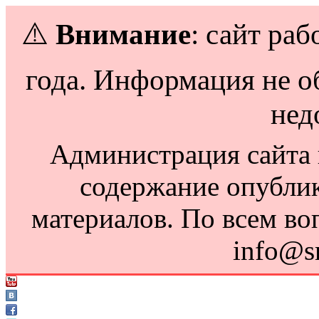
⚠️
Внимание
: сайт раб
года. Информация не о
нед
Администрация сайта н
содержание опубли
материалов. По всем во
info@s