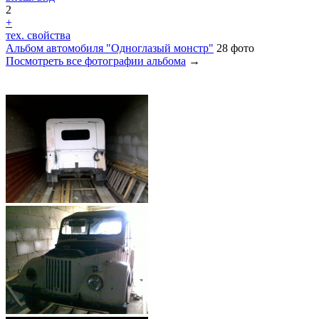
2
+
тех. свойства
Альбом автомобиля "Одноглазый монстр"
28 фото
Посмотреть все фотографии альбома
→