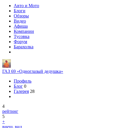
Авто и Мото
Блоги
Обзоры
Видео
Афиша
Компании
Тусовка
Форум
Барахолка
ГАЗ 69 «Одноглазый дедушка»
Профиль
Блог
0
Галерея
28
4
рейтинг
5
+
внеш. вид