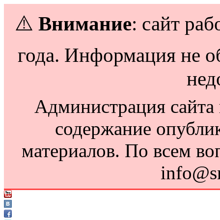
⚠️
Внимание
: сайт раб
года. Информация не о
нед
Администрация сайта н
содержание опубли
материалов. По всем во
info@s