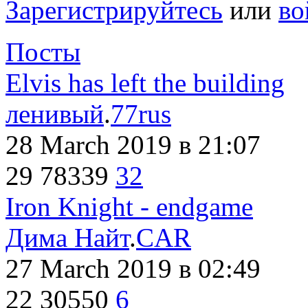
Зарегистрируйтесь
или
во
Посты
Elvis has left the building
ленивый
.
77rus
28 March 2019
в 21:07
29
78339
32
Iron Knight - endgame
Дима Найт
.
CAR
27 March 2019
в 02:49
22
30550
6