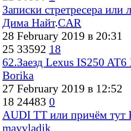
Записки стретресера или 
Дима Найт
.
CAR
28 February 2019
в 20:31
25
33592
18
62.Заезд Lexus IS250 AT6
Borika
27 February 2019
в 12:52
18
24483
0
AUDI TT или причём тут P
mayvladik