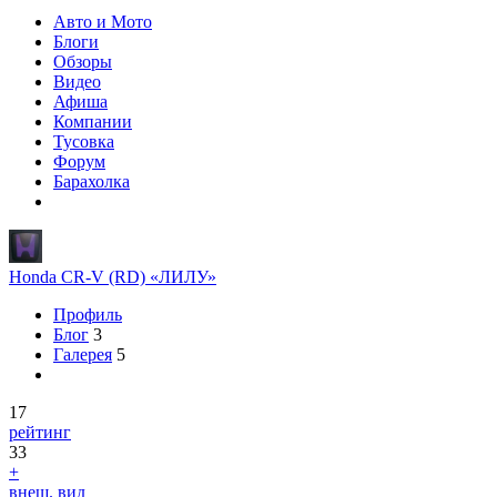
Авто и Мото
Блоги
Обзоры
Видео
Афиша
Компании
Тусовка
Форум
Барахолка
Honda CR-V (RD) «ЛИЛУ»
Профиль
Блог
3
Галерея
5
17
рейтинг
33
+
внеш. вид