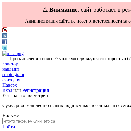
⚠️
Внимание
: сайт работает в р
Администрация сайта не несет ответственности за 
—
При кипячении воды её молекулы движутся со скоростью 65
локатор
наш апп
smotragram
фото дня
Наверх
Вход
или
Регистрация
Есть на что посмотреть
Суммарное количество наших подписчиков в социальных сетя
Нас уже
Найти