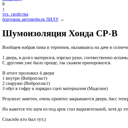
8
+
тех. свойства
бортовик автомобиля ЛИЛУ
→
Шумоизоляция Хонда СР-В
Вообщем набрав пива и терпения, оказавшись на даче в солне
1 дверь, я долго матерился, изрезал руки, соотвественно испачка
С другими уже было проще, так скажем приноровился.
В итоге проложил 4
двери
1 внутри (Вибропласт)
2 снаружи (Вибропласт)
3 обул в гофру и нарядил сцеп материалом (Маделин)
Результат заметен, очень приятно закрываются двери, басс тепе
Но кажется что шум из под арок стал выразительней, хотя до э
Спасибо кто был тут;)