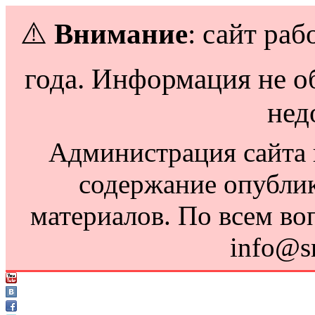
⚠️
Внимание
: сайт раб
года. Информация не о
нед
Администрация сайта н
содержание опубли
материалов. По всем во
info@s