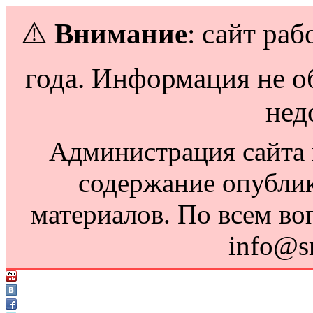
⚠️
Внимание
: сайт раб
года. Информация не о
нед
Администрация сайта н
содержание опубли
материалов. По всем во
info@s