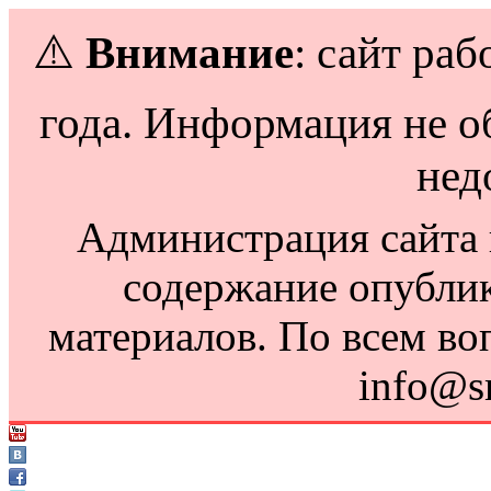
⚠️
Внимание
: сайт раб
года. Информация не о
нед
Администрация сайта н
содержание опубли
материалов. По всем во
info@s