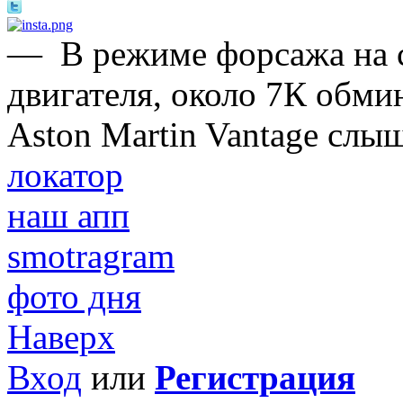
—
В режиме форсажа на 
двигателя, около 7К обми
Aston Martin Vantage слы
локатор
наш апп
smotragram
фото дня
Наверх
Вход
или
Регистрация