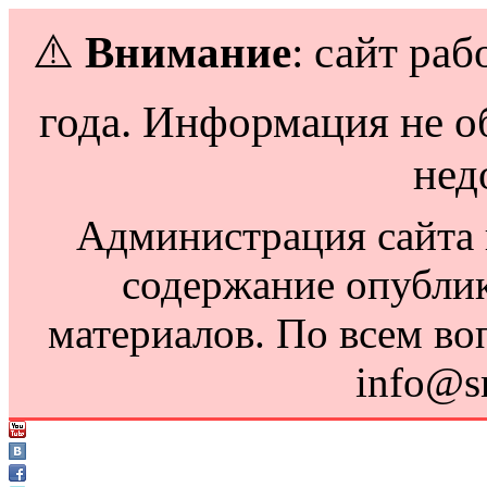
⚠️
Внимание
: сайт раб
года. Информация не о
нед
Администрация сайта н
содержание опубли
материалов. По всем во
info@s