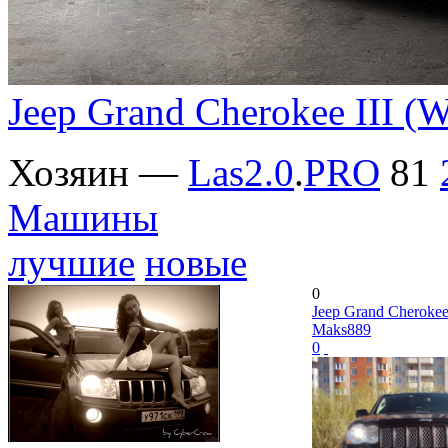
Jeep Grand Cherokee III (
Хозяин —
Las2.0
.
PRO
81
Машины
лучшие
новые
0
Jeep Grand Cherokee
Maks889
0