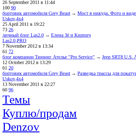
26 September 2011
в 11:44
100
90
бортовик автомобиля Grey Beast
→
Мост в никуда. Фото и виде
Uskov
.
4x4
25 April 2011
в 19:22
73
26
личный блог Las2.0
→
Елена Зё и Кирпич
Las2.0
.
PRO
7 November 2012
в 13:34
61
72
блог компании Тюнинг Ателье "Pro Service"
→
Jeep SRT8 U.S. 
12 October 2012
в 13:29
61
20
бортовик автомобиля Grey Beast
→
Разведка трассы для покату
Uskov
.
4x4
13 November 2011
в 22:27
60
96
Темы
Куплю/продам
Denzov