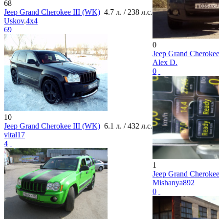
68
Jeep Grand Cherokee III (WK)
4.7 л. / 238 л.с.
Uskov
.
4x4
69
0
Jeep Grand Cherokee
Alex D.
0
10
Jeep Grand Cherokee III (WK)
6.1 л. / 432 л.с.
vital17
4
1
Jeep Grand Cherokee
Mishanya892
0