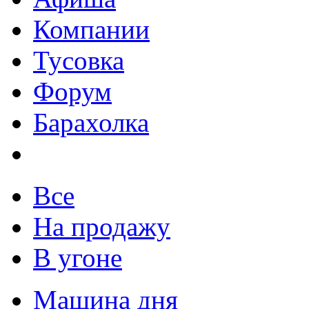
Компании
Тусовка
Форум
Барахолка
Все
На продажу
В угоне
Машина дня