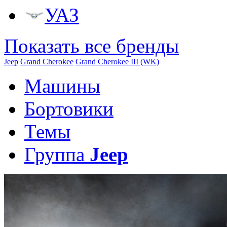
УАЗ
Показать все бренды
Jeep
Grand Cherokee
Grand Cherokee III (WK)
Машины
Бортовики
Темы
Группа
Jeep