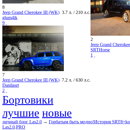
8
Jeep Grand Cherokee III (WK)
3.7 л. / 210 л.с.
glum4ik
9
2
Jeep Grand Cherokee
SRTHorse
1
7
Jeep Grand Cherokee III (WK)
7.2 л. / 630 л.с.
Danilasrt
2
Бортовики
лучшие
новые
личный блог Las2.0
→
Горбатым быть модно!История SRT8+ko
Las2.0
.
PRO