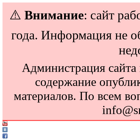
⚠️
Внимание
: сайт раб
года. Информация не о
нед
Администрация сайта н
содержание опубли
материалов. По всем во
info@s