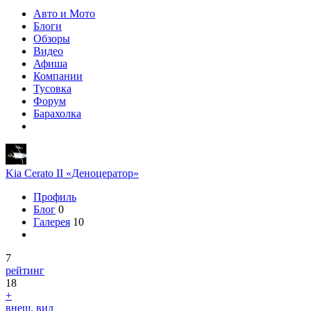
Авто и Мото
Блоги
Обзоры
Видео
Афиша
Компании
Тусовка
Форум
Барахолка
Kia Cerato II «Деноцератор»
Профиль
Блог
0
Галерея
10
7
рейтинг
18
+
внеш. вид