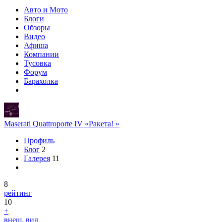
Авто и Мото
Блоги
Обзоры
Видео
Афиша
Компании
Тусовка
Форум
Барахолка
Maserati Quattroporte IV «Ракета! »
Профиль
Блог
2
Галерея
11
8
рейтинг
10
+
внеш. вид