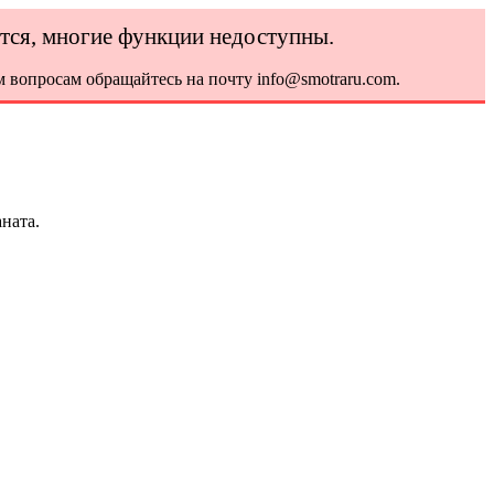
ется, многие функции недоступны.
 вопросам обращайтесь на почту info@smotraru.com.
ната.