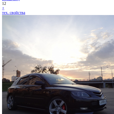
12
+
тех. свойства