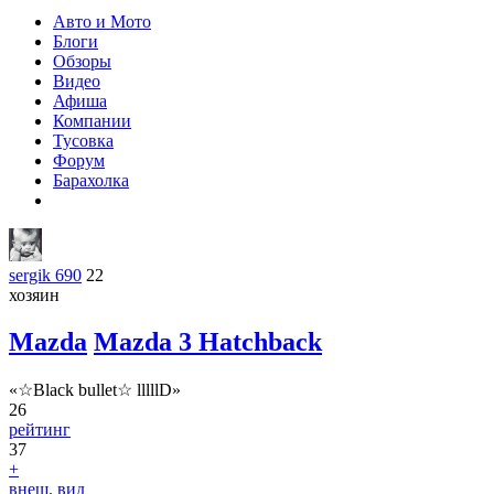
Авто и Мото
Блоги
Обзоры
Видео
Афиша
Компании
Тусовка
Форум
Барахолка
sergik 690
22
хозяин
Mazda
Mazda 3 Hatchback
«☆Black bullet☆ lllllD»
26
рейтинг
37
+
внеш. вид