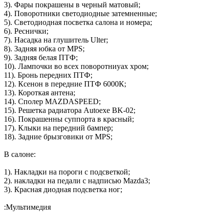
3). Фары покрашены в черный матовый;
4). Поворотники светодиодные затемненные;
5). Светодиодная посветка салона и номера;
6). Реснички;
7). Насадка на глушитель Ulter;
8). Задняя юбка от MPS;
9). Задняя белая ПТФ;
10). Лампочки во всех поворотниуах хром;
11). Бронь передних ПТФ;
12). Ксенон в передние ПТФ 6000К;
13). Короткая антена;
14). Сполер MAZDASPEED;
15). Решетка радиатора Autoexe BK-02;
16). Покрашенны суппорта в красный;
17). Клыки на передний бампер;
18). Задние брызговики от MPS;
В салоне:
1). Накладки на пороги с подсветкой;
2). накладки на педали с надписью Mazda3;
3). Красная диодная подсветка ног;
:Мультимедия