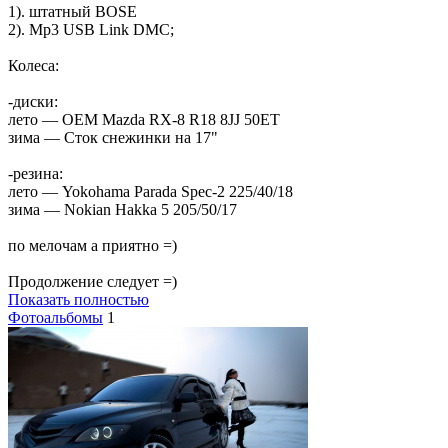
1). штатный BOSE
2). Mp3 USB Link DMC;
Колеса:
-диски:
лето — OEM Mazda RX-8 R18 8JJ 50ET
зима — Сток снежинки на 17"
-резина:
лето — Yokohama Parada Spec-2 225/40/18
зима — Nokian Hakka 5 205/50/17
по мелочам а приятно =)
Продолжение следует =)
Показать полностью
Фотоальбомы
1