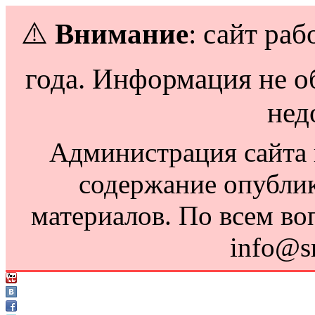
⚠️
Внимание
: сайт раб
года. Информация не о
нед
Администрация сайта н
содержание опубли
материалов. По всем во
info@s