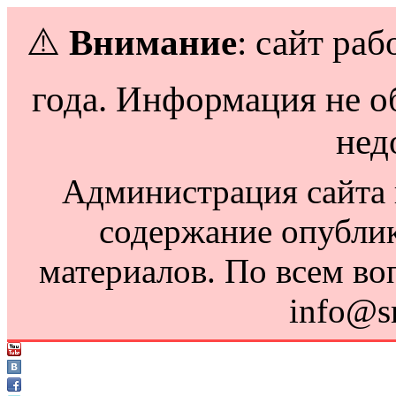
⚠️
Внимание
: сайт раб
года. Информация не о
нед
Администрация сайта н
содержание опубли
материалов. По всем во
info@s