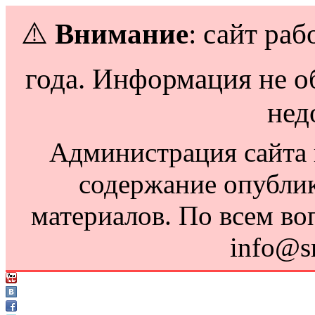
⚠️
Внимание
: сайт раб
года. Информация не о
нед
Администрация сайта н
содержание опубли
материалов. По всем во
info@s