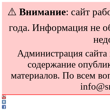
⚠️
Внимание
: сайт раб
года. Информация не о
нед
Администрация сайта н
содержание опубли
материалов. По всем во
info@s