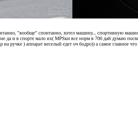
онтанно, "вообще" спонтанно, хотел машину... спортивную машин
гие да и в спорте мало их( MPSки все норм в 700 дай думаю пос
 на ручке ) аппарат веселый едет оч бодро)) а самое главное что