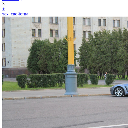
3
+
тех. свойства