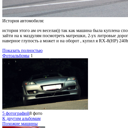
История автомобиля:
история этого ам оч веселая)) так как машина была куплена сп
зайти на к маздулям посмотреть матрешки, 2-ух литровые доро
наверное глупость а может и на оборот , купил я RX-8(HP) 240hp
Показать полностью
Фотоальбомы
1
5 фотографий
8 фото
К другим альбомам
Похожие машины