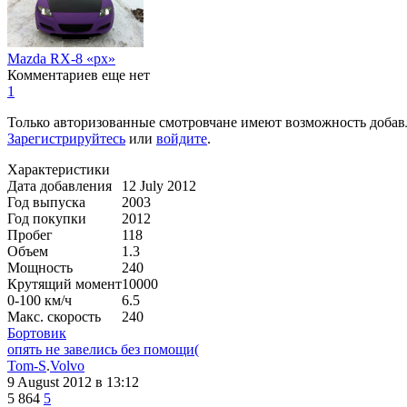
Mazda RX-8 «px»
Комментариев еще нет
1
Только авторизованные смотровчане имеют возможность добав
Зарегистрируйтесь
или
войдите
.
Характеристики
Дата добавления
12 July 2012
Год выпуска
2003
Год покупки
2012
Пробег
118
Объем
1.3
Мощность
240
Крутящий момент
10000
0-100 км/ч
6.5
Макс. скорость
240
Бортовик
опять не завелись без помощи(
Tom-S
.
Volvo
9 August 2012
в 13:12
5
864
5