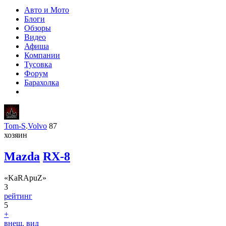
Авто и Мото
Блоги
Обзоры
Видео
Афиша
Компании
Тусовка
Форум
Барахолка
Tom-S
.
Volvo
87
хозяин
Mazda
RX-8
«KaRApuZ»
3
рейтинг
5
+
внеш. вид