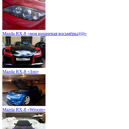
Mazda RX-8 «моя вишневая восьмёрка))))»
Mazda RX-8 «Зло»
Mazda RX-8 «Wroom»