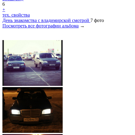
6
+
тех. свойства
День знакомства с владимирской смотрой
7 фото
Посмотреть все фотографии альбома
→