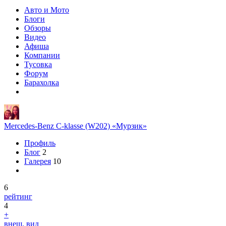
Авто и Мото
Блоги
Обзоры
Видео
Афиша
Компании
Тусовка
Форум
Барахолка
Mercedes-Benz C-klasse (W202) «Мурзик»
Профиль
Блог
2
Галерея
10
6
рейтинг
4
+
внеш. вид