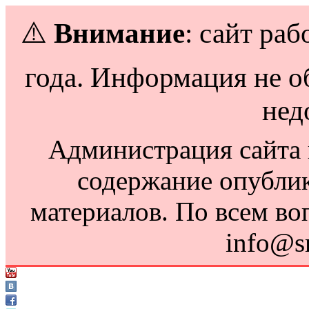
⚠️
Внимание
: сайт раб
года. Информация не о
нед
Администрация сайта н
содержание опубли
материалов. По всем во
info@s