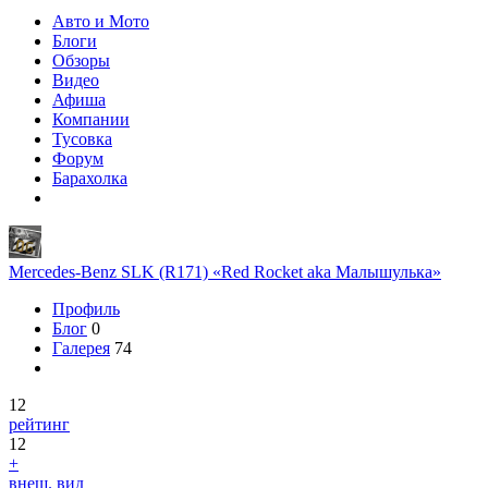
Авто и Мото
Блоги
Обзоры
Видео
Афиша
Компании
Тусовка
Форум
Барахолка
Mercedes-Benz SLK (R171) «Red Rocket aka Малышулька»
Профиль
Блог
0
Галерея
74
12
рейтинг
12
+
внеш. вид