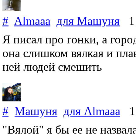
#
Almaaa
для
Машуня
1 
Я писал про гонки, а горо
она слишком вялкая и плав
ней людей смешить
#
Машуня
для
Almaaa
1 
"Вялой" я бы ее не назвала