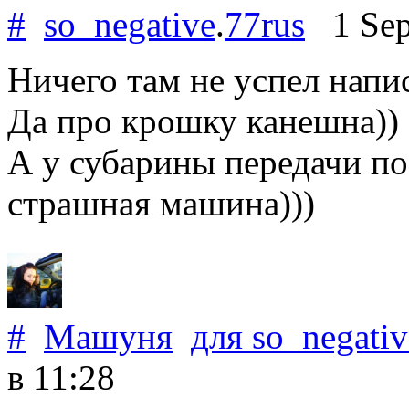
#
so_negative
.
77rus
1 Sep
Ничего там не успел напис
Да про крошку канешна))
А у субарины передачи по 
страшная машина)))
#
Машуня
для
so_negativ
в 11:28