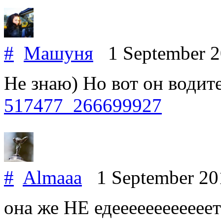
#
Машуня
1 September 
Не знаю) Но вот он водит
517477_266699927
#
Almaaa
1 September 2
она же НЕ едееееееееееееттт