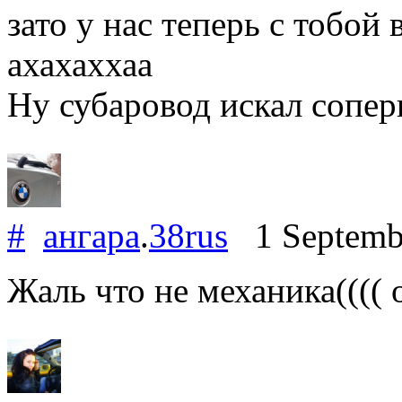
зато у нас теперь с тобой
ахахаххаа
Ну субаровод искал соперн
#
ангара
.
38rus
1 Septemb
Жаль что не механика(((( 