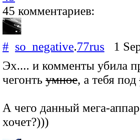
45 комментариев:
#
so_negative
.
77rus
1 Sep
Эх.... и комменты убила 
чегонть
умное
, а тебя под
А чего данный мега-аппар
хочет?)))