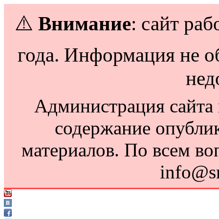
⚠️
Внимание
: сайт раб
года. Информация не о
нед
Администрация сайта н
содержание опубли
материалов. По всем во
info@s