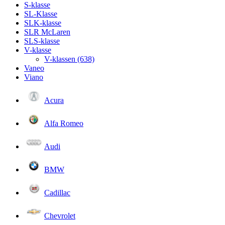
S-klasse
SL-Klasse
SLK-klasse
SLR McLaren
SLS-klasse
V-klasse
V-klassen (638)
Vaneo
Viano
Acura
Alfa Romeo
Audi
BMW
Cadillac
Chevrolet