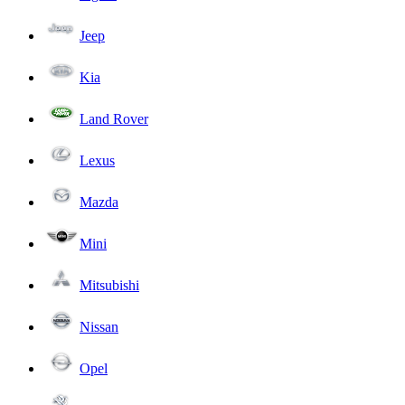
Jeep
Kia
Land Rover
Lexus
Mazda
Mini
Mitsubishi
Nissan
Opel