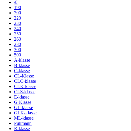
/8
190
200
220
230
240
250
260
280
300
500
A-klasse
B-klasse
C-klasse
CL-Klasse
CLC-klasse
CLK-klasse
CLS-klasse
E-klasse
G-Klasse
GL-klasse
GLK-klasse
ML-klasse
Pullmann
R-klasse