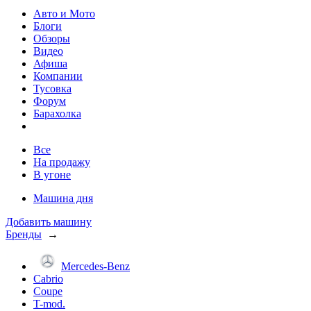
Авто и Мото
Блоги
Обзоры
Видео
Афиша
Компании
Тусовка
Форум
Барахолка
Все
На продажу
В угоне
Машина дня
Добавить машину
Бренды
→
Mercedes-Benz
Cabrio
Coupe
T-mod.