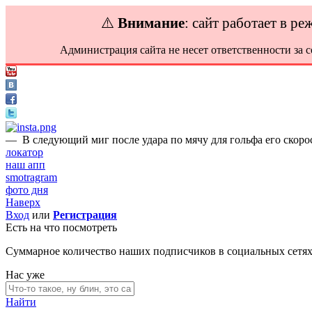
⚠️
Внимание
: сайт работает в р
Администрация сайта не несет ответственности за 
—
В следующий миг после удара по мячу для гольфа его скорос
локатор
наш апп
smotragram
фото дня
Наверх
Вход
или
Регистрация
Есть на что посмотреть
Суммарное количество наших подписчиков в социальных сетя
Нас уже
Найти