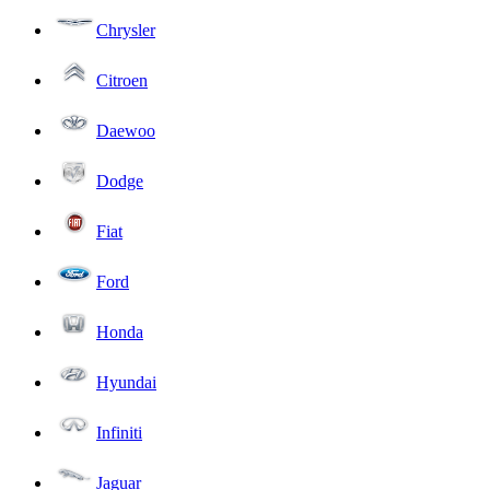
Chrysler
Citroen
Daewoo
Dodge
Fiat
Ford
Honda
Hyundai
Infiniti
Jaguar