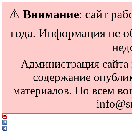
⚠️
Внимание
: сайт раб
года. Информация не о
нед
Администрация сайта н
содержание опубли
материалов. По всем во
info@s