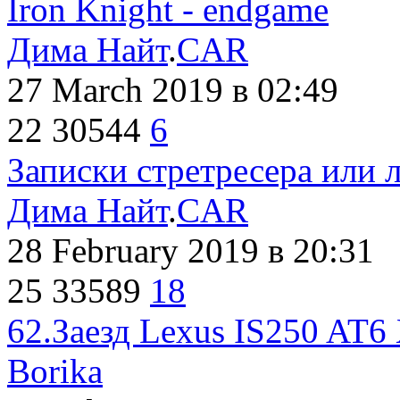
Iron Knight - endgame
Дима Найт
.
CAR
27 March 2019
в 02:49
22
30544
6
Записки стретресера или 
Дима Найт
.
CAR
28 February 2019
в 20:31
25
33589
18
62.Заезд Lexus IS250 AT6
Borika