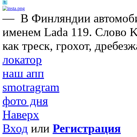
—
В Финляндии автомоби
именем Lada 119. Cлово K
как треск, грохот, дребезж
локатор
наш апп
smotragram
фото дня
Наверх
Вход
или
Регистрация