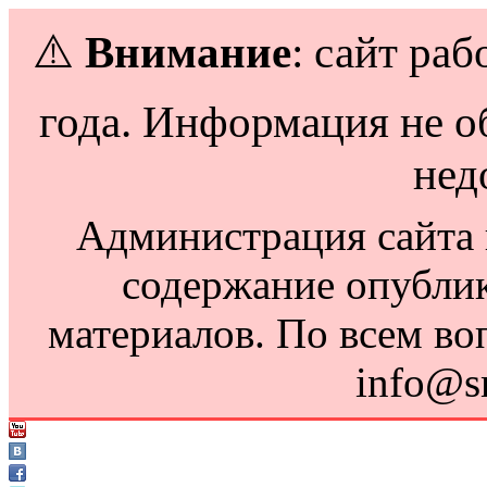
⚠️
Внимание
: сайт раб
года. Информация не о
нед
Администрация сайта н
содержание опубли
материалов. По всем во
info@s