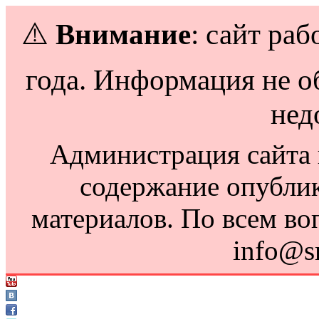
⚠️
Внимание
: сайт раб
года. Информация не о
нед
Администрация сайта н
содержание опубли
материалов. По всем во
info@s